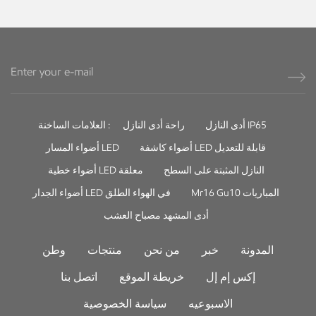
أدى النازل IP65
راحة أدى النازل
العلامات الساخنة :
أضواء كاشفة LED قابلة للتعديل
أضواء المسار LED
النازل المثبتة على السطح
أضواء خطية LED معلقة
Mr16 Gu10 المباريات
أضواء الجدار LED في الهواء الطلق
أدى المشهد مصباح العشب
المدونة
خبر
من نحن
منتجات
وطن
إكس إم إل
خريطة الموقع
اتصل بنا
الاسبوعيه
سياسة الخصوصية