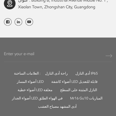
عنوان : Building B, Industrial Avenue Middle No. 1 ,
Xiaolan Town, Zhongshan City, Guangdong
أدى النازل IP65
راحة أدى النازل
العلامات الساخنة :
أضواء كاشفة LED قابلة للتعديل
أضواء المسار LED
النازل المثبتة على السطح
أضواء خطية LED معلقة
Mr16 Gu10 المباريات
أضواء الجدار LED في الهواء الطلق
أدى المشهد مصباح العشب