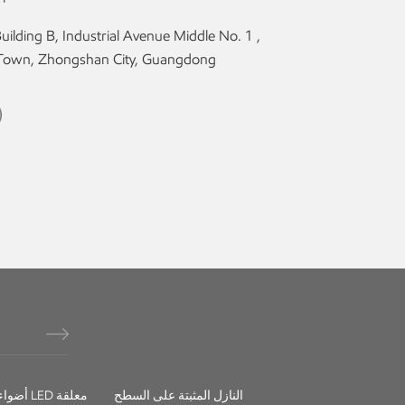
 Town, Zhongshan City, Guangdong
النازل المثبتة على السطح
أضواء خطية LED معلقة