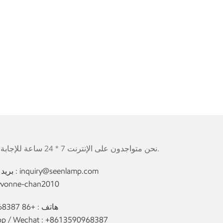
نحن متواجدون على الإنترنت 7 * 24 ساعة للإجابة على جميع أسئلتك.
inquiry@seenlamp.com
بريد إلكتروني :
yvonne-chan2010
هاتف :
+86 13590968387
p / Wechat :
+8613590968387