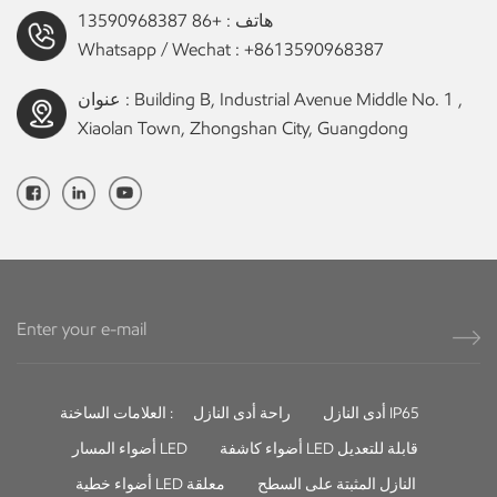
السلالم أو التجاويف. يعد تنفيذ تصميم الإضاءة الداخلية المناسب أمرًا
هاتف :
+86 13590968387
ضروريًا لخلق بيئة فيلا مذهلة ومتناغمة. إضاءة ليد من إضاءة سينلامب يوفر
Whatsapp / Wechat :
+8613590968387
كفاءة الطاقة والمتانة والتنوع والصداقة للبيئة، مما يجعله خيارًا مثاليًا لإبراز
أناقة الفيلا. تذكر أن تفكر في الإضاءة ذات الطبقات، وتكامل الضوء
عنوان : Building B, Industrial Avenue Middle No. 1 ,
الطبيعي، والتحكم في الإضاءة للحصول على حل إضاءة كامل ومخصص
Xiaolan Town, Zhongshan City, Guangdong
يلبي المتطلبات الفريدة لفيلتك.
أدى النازل IP65
راحة أدى النازل
العلامات الساخنة :
أضواء كاشفة LED قابلة للتعديل
أضواء المسار LED
النازل المثبتة على السطح
أضواء خطية LED معلقة