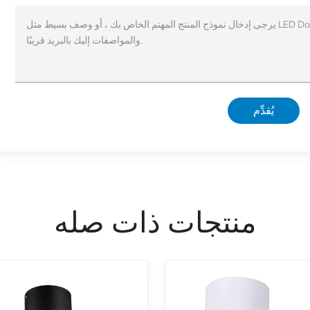
يُقدِّم
منتجات ذات صله