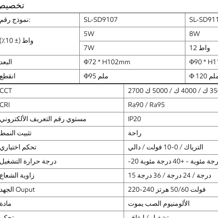
تخصيص
SL-SD91
SL-SD9107
نموذج رقم:
5W
8W
واط (± 10٪)
12 واط
7W
Φ90 * H
Φ72 * H102mm
البعد
Φ 1 ملم
Φ95 ملم
انقطع
CCT
CRI
Ra90 / Ra95
IP20
مستوي رقم التعريف الألكتروني
راحة
تثبيت النمط
الترياك / 0-10 فولت / دالي
تحكم اختياري
 درجة مئوية - +40 درجة مئوية
درجة حرارة التشغيل
15 درجة / 24 درجة / 36 درجة
زاوية الشعاع
220-240 فولت 50/60 هرتز
الجهد Ouput
الألومنيوم الصب يموت
مادة
تشغيل / إيقاف
يتحكم