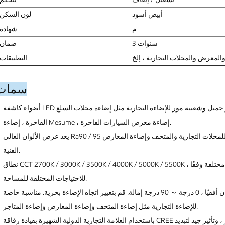
أبيض أسود
لون السكن
م
شهادة
3 سنوات
ضمان
التطبيقات
سمات
أضواء كاشفة LED قابلة للتعديل ، لا يوجد إطار مثبت على السقف ، مظهر جميل وشعبية مور للإضاءة التجارية مثل إضاءة محلات السلع
الفاخرة ، إضاءة Mesume ، إضاءة معرض السيارات الفاخرة.
يعد عرض الألوان العالي Ra90 / 95 أكثر واقعية ، ويعيد اللون الحقيقي للموضوع ، وهو مثالي للمحلات التجارية والمتحف وإضاءة المعارض
الفنية.
نطاق CCT 2700K / 3000K / 3500K / 4000K / 5000K / 5500K ، يمكنه تخصيص درجة حرارة اللون الحصرية ، وإنشاء أجواء مختلفة وفقًا
للاحتياجات المختلفة للمساحة.
يمكن تمديد رأس المصباح لأعلى ، 355 درجة قابل للدوران أفقيًا ، 0 درجة ～ 90 درجة إمالة. قم بتغيير اتجاه الإضاءة بحرية. مناسبة خاصة
للإضاءة التجارية مثل إضاءة المتحف وإضاءة المعارض وإضاءة المتاجر.
باستخدام العلامة التجارية الدولية الشهيرة بقيادة رقاقة CREE مع سطوع عالٍ ، وعمر طويل ، وتسوس ضوء صغير ، وتأثير جيد لتبديد