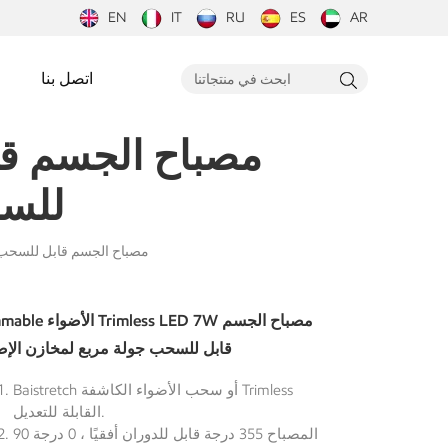
EN
IT
RU
ES
AR
اتصل بنا
للسح
Gimmable الأضواء Trimless LED 7W مصباح 
Gimmable الأضواء less LED 7W
قابل للسحب جولة مربع لمخازن الإض
Baistretch أو سحب الأضواء الكاشفة Trimless
القابلة للتعديل.
المصباح 355 درجة قابل للدوران أفقيًا ، 0 درجة 90