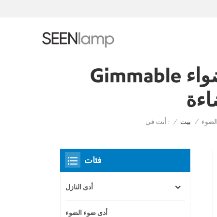
Gimmable الأضواء Trimless LED 7W مصباح الجسم قابل
اءة
لضوء
أنت في :
/
بيت
/
فئات
أدى النازل
أدى ضوء الضوء