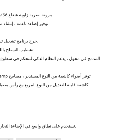
مرونة بصرية زاوية شعاع 15/24/36 درجة ، عدسة بصرية عالية النفاذية ، توفر ضوءًا ناعمًا ، نطاق تطبيق واسع.
ملحقات مضادة للوهج قرص العسل للخيار ، انخفاض UGR ، توفير إضاءة ناعمة ، إنشاء مساحة إضاءة مريحة.
خرج برنامج تشغيل تيار مستمر بدون وميض ، وكفاءة سائق بقيادة 85-90٪ ، ويحقق أداء عمل مستقرًا.
تشطيب السطح باللون الأبيض الرملي والأسود الرملي ، معالجة السطح مع إحساس ممتاز بالملمس.
تستخدم على نطاق واسع في الإضاءة التجارية وإضاءة المتحف وإضاءة العرض وإضاءة المعارض والإضاءة السكنية وما إلى ذلك.