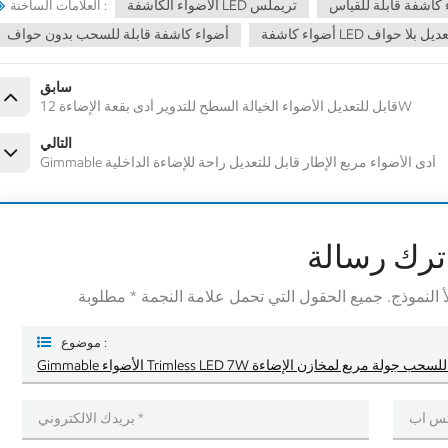
 كاشفة قابلة للقياس
الأضواء الكاشفة LED تريملس
العلامات الساخنة :
L قابلة للتعديل بلا حواف
أضواء كاشفة قابلة للسحب بدون حواف
سابق
قابل للتعديل الأضواء الخيالة السطح للتدوير أدى بقعة الإضاءة 12W
التالي
Gimmable أدى الأضواء مربع الإطار قابل للتعديل راحة للإضاءة الداخلية
ترك رسالة
موضوع :
Tri مصباح الجسم قابل للسحب جولة مربع لمخازن الإضاءة