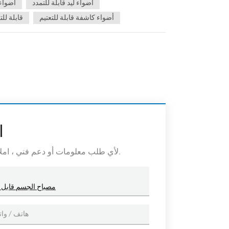
أضواء ليد قابلة للتمدد
أضواء
أضواء كاشفة قابلة للتعتيم
أضواء كاشفة ED
ا
لأي طلب معلومات أو دعم فني ، املأ النموذج. جميع الحقول التي تحمل علامة النجمة * مطلوبة.
Gimmable الأضواء mless LED 7W