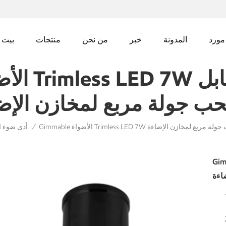
مورد
المدونة
خبر
من نحن
منتجات
بيت
ب جولة مربع لمخازن الإض
الجسم قابل للسحب جولة مربع لمخازن الإضاءة
أدى ضوء ا
/
Trim مصباح الجسم
اءة