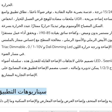
الحرارة.
السكن المصباح الألومنيوم يوفر تبديدًا حراريًا ممتازًا. تتبدد الحرارة بسرعة.
Triac Dimmable ، 0 / 1-10V و Dali Dimming Led المدمج في محول ، يدعم النظام الذكي للتحكم في سطوع الإضاءة ودرجة حرارة اللون
في مسار الضوء.
تصميم عائلي لاتجاهات الإضاءة القابلة للتعديل هذه ، سلسلة أضواء LED ، Seenlamp توفر أضواء كاشفة من النوع المستدير ، مصابيح
كاشفة قابلة للتعديل من النوع المربع مع رأس مصباح 1/2/3 يمكن تدويره وإمالته ، حسب مصمم الإضاءة لتطبيق هذه المصابيح على
الإضاءة التجارية المشاريع.
سيناريوهات التطبيق