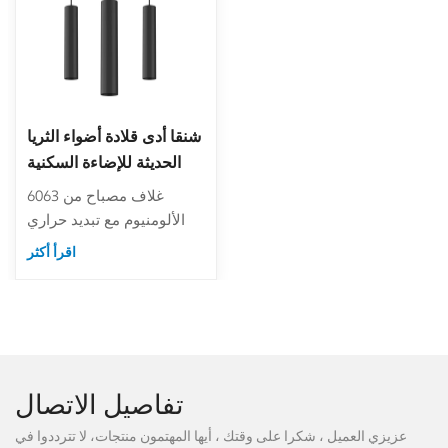
شنقا أدى قلادة أضواء الثريا
الحديثة للإضاءة السكنية
التجارية
6063 غلاف مصباح من
الألومنيوم مع تبديد حراري
ممتاز.مؤشر تجسيد اللون
اقرأ أكثر
العالي Ra90 /
95.اكسسوارات مضادة
للوهج قرص العسل للخيار.
المرونة البصرية
15/24/36/50 درجة زاوية
الشعاع.
تفاصيل الاتصال
عزيزي العميل ، شكرا على وقتك ، أيها المهتمون منتجات، لا تترددوا في