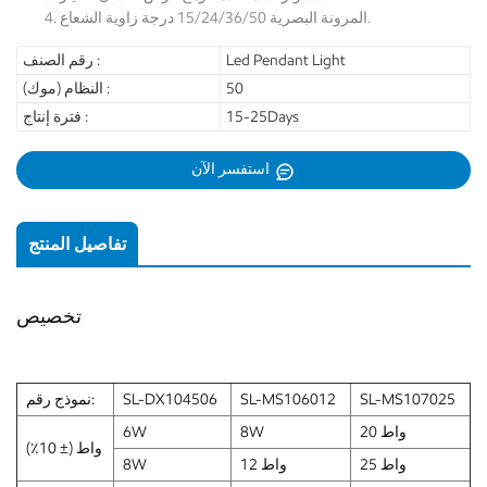
المرونة البصرية 15/24/36/50 درجة زاوية الشعاع.
Led Pendant Light
رقم الصنف :
50
النظام (موك) :
15-25Days
فترة إنتاج :
استفسر الآن
تفاصيل المنتج
تخصيص
SL-MS107025
SL-MS106012
SL-DX104506
نموذج رقم:
20 واط
8W
6W
واط (± 10٪)
25 واط
12 واط
8W