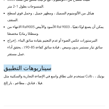
المنسوجات بطول 1-2 متر.
هيكل من الألومنيوم السميك ، ومظهر جميل ، وحمل قوي لسطح
السقف.
الانتهاء من Ral9005 الأسود والأبيض Ral 9003 ، يمكن أن يصنع لونًا ذهبيًا
وسطحًا رماديًا مخصصًا.
التيرستورات عكس الضوء أو عدم التعتيم بقيادة سائق البناء ، إخراج
سائق تيار مستمر بدون وميض ، قيادة سائق كفاءة 85-90٪ ، يحقق أداء
عمل مستقر.
سيناريوهات التطبيق
تستخدم على نطاق واسع في الإضاءة التجارية والسكنية مثل Culb ، بوتيك ،
فيلا ، فنادق ، مطاعم ، بار إلخ.