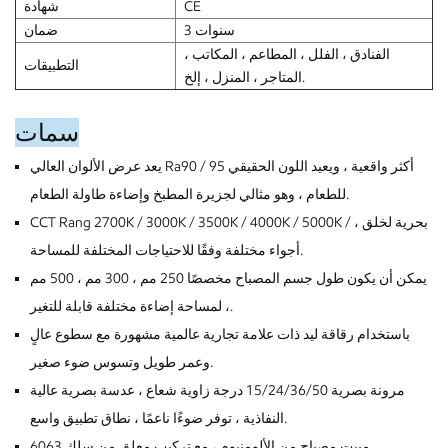
CE
شهادة
3 سنوات
ضمان
الفنادق ، الفلل ، المطاعم ، المكاتب ،
التطبيقات
المتاجر ، المنزل ، إلخ.
سمات
يعد عرض الألوان العالي Ra90 / 95 أكثر واقعية ، ويعيد اللون الحقيقي
للطعام ، وهو مثالي لجزيرة المطبخ وإضاءة طاولة الطعام.
CCT Rang 2700K / 3000K / 3500K / 4000K / 5000K / ، بحرية لخلق
أجواء مختلفة وفقًا للاحتياجات المختلفة للمساحة.
يمكن أن يكون طول جسم المصباح مخصصًا 250 مم ، 300 مم ، 500 مم
، لمساحة إضاءة مختلفة قابلة للتغير.
باستخدام رقاقة ليد ذات علامة تجارية عالمية مشهورة مع سطوع عالٍ
وعمر طويل وتسوس ضوء صغير.
مرونة بصرية 15/24/36/50 درجة زاوية شعاع ، عدسة بصرية عالية
النفاذية ، توفر ضوءًا ناعمًا ، نطاق تطبيق واسع.
6063 مبيت مصباح من الألومنيوم ، مع تركيب معلق من سلك