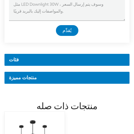
يُقدِّم
فئات
منتجات مميزة
منتجات ذات صله