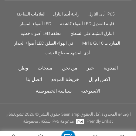
أدى النازل IP65
راحة أدى النازل
العلامات الساخنة :
أضواء كاشفة LED قابلة للتعديل
أضواء المسار LED
النازل المثبتة على السطح
أضواء خطية LED معلقة
Mr16 Gu10 المباريات
أضواء الجدار LED في الهواء الطلق
أدى المشهد مصباح العشب
المدونة
خبر
من نحن
منتجات
وطن
إكس إم إل
خريطة الموقع
اتصل بنا
الاسبوعيه
سياسة الخصوصية
حقوق النشر © 2026 تشونغشان Seenlamp الإضاءة المحدودة .كل الحقوق
Friendly Links :
شبكة IPv6 مدعومة
محفوظة .