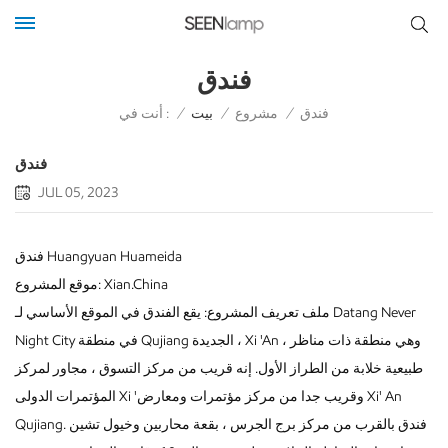
فندق
أنت في :
فندق
/
مشروع
/
بيت
/
فندق
JUL 05, 2023
فندق Huangyuan Huameida
موقع المشروع: Xian.China
ملف تعريف المشروع: يقع الفندق في الموقع الأساسي لـ Datang Never
Night City في منطقة Qujiang الجديدة ، Xi 'An ، وهي منطقة ذات مناظر
طبيعية خلابة من الطراز الأول. إنه قريب من مركز التسوق ، مجاور لمركز
المؤتمرات الدولى Xi 'وقريب جدا من مركز مؤتمرات ومعارض Xi' An
Qujiang. فندق بالقرب من مركز برج الجرس ، بقعة محاربين وخيول تشين