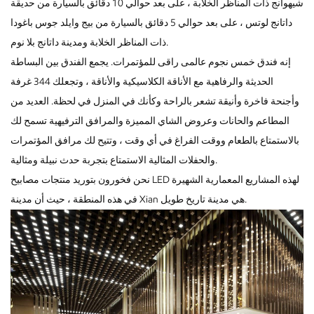
شيهوانج ذات المناظر الخلابة ، على بعد حوالي 10 دقائق بالسيارة من حديقة
داتانج لوتس ، على بعد حوالي 5 دقائق بالسيارة من بيج وايلد جوس باغودا
ذات المناظر الخلابة ومدينة داتانج بلا نوم.
إنه فندق خمس نجوم عالمى راقى للمؤتمرات. يجمع الفندق بين البساطة
الحديثة والرفاهية مع الأناقة الكلاسيكية والأناقة ، وتجعلك 344 غرفة
وأجنحة فاخرة وأنيقة تشعر بالراحة وكأنك في المنزل في لحظة. العديد من
المطاعم والحانات وعروض الشاي المميزة والمرافق الترفيهية تسمح لك
بالاستمتاع بالطعام ووقت الفراغ في أي وقت ، وتتيح لك مرافق المؤتمرات
والحفلات المثالية الاستمتاع بتجربة حدث نبيلة ومثالية.
نحن فخورون بتوريد منتجات مصابيح LED لهذه المشاريع المعمارية الشهيرة
في هذه المنطقة ، حيث أن مدينة Xian هي مدينة تاريخ طويل.