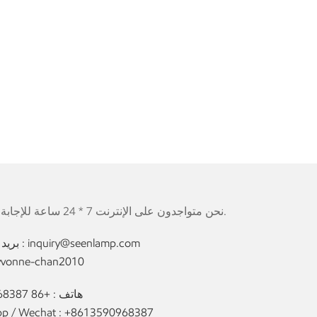
نحن متواجدون على الإنترنت 7 * 24 ساعة للإجابة على جميع أسئلتك.
inquiry@seenlamp.com
بريد إلكتروني :
yvonne-chan2010
هاتف :
+86 13590968387
p / Wechat :
+8613590968387