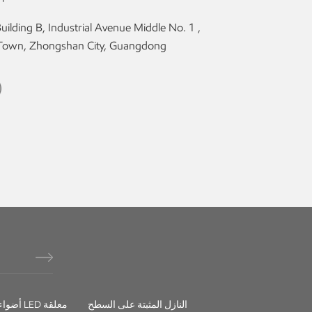
 Town, Zhongshan City, Guangdong
النازل المثبتة على السطح
أضواء خطية LED معلقة