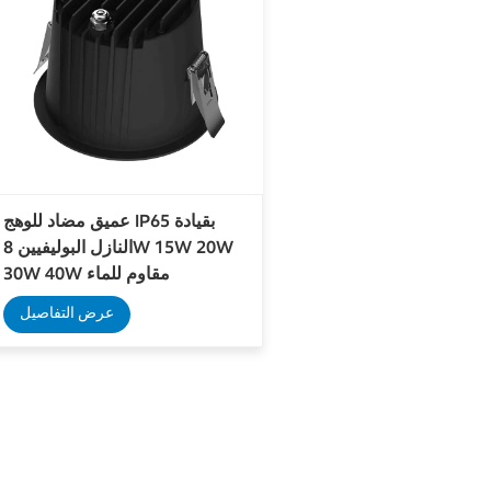
عميق مضاد للوهج IP65 بقيادة
النازل البوليفيين 8W 15W 20W
30W 40W مقاوم للماء
عرض التفاصيل