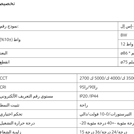
تخصيص
X
نموذج رقم:
8W
واط (±10%)
12 واط
البعد
ø ملم
انقطع
CCT
را90/را95
CRI
IP20 /IP44
مستوي رقم التعريف الألكتروني
راحة
تثبيت النمط
التيرستورات/0-10 فولت/دالي
تحكم اختياري
 درجة مئوية -+40 درجة مئوية
درجة حرارة التشغيل
15 درجة/24 درجة/36 درجة
زاوية الشعاع