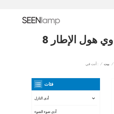
أدى النازل قابل للتعديل البيضاوي هول الإطار 8W 12W IP44
أنت في :
/
بيت
/
فئات
أدى النازل
أدى ضوء الضوء