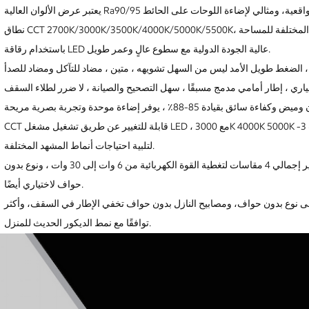
باستخدام رقاقة LED عالية الجودة الدولية مع سطوع عالٍ وعمر طويل.
CCT قابلة للتغيير عن طريق تشغيل مشغل LED ، مع 3000K 4000K 5000K -3 درجة حرارة اللون في مصباح واحد للحصول على خيارات
لتلبية احتياجات أنماط المشهد المختلفة.
، توفير إجمالي 4 مقاسات لتغطية القوة الكهربائية من 6 وات إلى 30 وات ، ونوع بدون
حواف لاختياري أيضًا.
 على نوع بدون حواف، ومصابيح النازل بدون حواف تخفي الإطار في السقف، وأكثر
توافقًا مع نمط الديكور الحديث للمنزل.