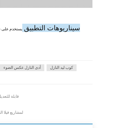
سيناريوهات التطبيق
يستخدم على نط
كوب ليد النازل
أدى النازل عكس الضوء
مزدوجة الرأس قابل للسحب الناز
مربع أدى النازل قابل للتعديل  30W