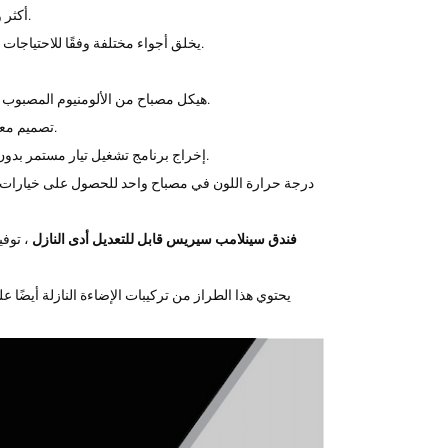
يعتبر عرض الألوان العالية Ra90/95 أكثر واقعية، ومثالي لإضاءة اللوحات على الحائط.
نطاق CCT 2700K/3000K/3500K/4000K/5000K/5500K، يخلق أجواء مختلفة وفقًا للاحتياجات المختلفة للمساحة.
هيكل مصباح من الألومنيوم المصبوب ، الضغط طويل الأمد ليس من السهل تشويهه ، متين ، مضاد للتآكل ومضاد للصدأ.
تصميم معياري ، إطار أمامي مدمج مسبقًا ، سهل التصحيح والصيانة ، لا ضرر لطلاء السقف.
إخراج برنامج تشغيل تيار مستمر بدون وميض وكفاءة سائق بقيادة 85-88٪ ، يوفر إضاءة موحدة وتجربة بصرية مريحة.
فندق سينلامب سيريس قابل للتعديل أدى النازل
يحتوي هذا الطراز من تركيبات الإضاءة النازلة أيضًا