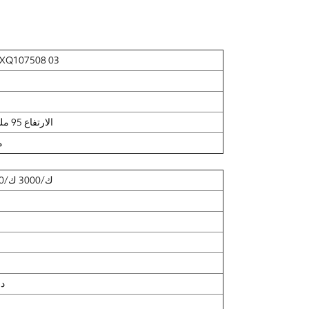
إس إل-Q107508 03
ø86 * الارتفاع 95 ملم
75
2700 ك/3000 ك/3500 ك/4000 ك/5000 ك
-20