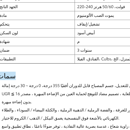
220-240 فولت، 50/60 هرتز
الجهد الناتج
يموت الصب الألومنيوم
مادة
تشغيل/إيقاف
يتحكم
أبيض أسود
لون السكن
م
شهادة
3 سنوات
ضمان
التطبيقات
سمات
UGR ≦ 16 توهج منخفض للغاية ، تصميم مضاد للتوهج لحماية العين من الإضاءة المبهرة ، مصدر LED إخفاء عميق ، عاكس لون نيكل داكن
بدون إضاءة مبهرة.
لغرفة ، والفضة الرملية / الذهبية الرملية ، والكتلة البيضاء / السوداء ، والطلاء
الكهربائي بالأشعة فوق البنفسجية يغمق النيكل / الذهب / الكروم للاختيار.