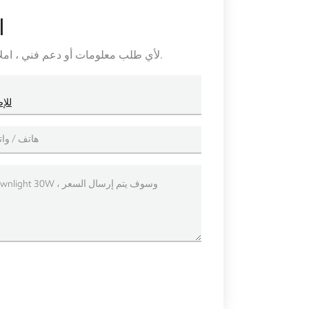
ا
لأي طلب معلومات أو دعم فني ، املأ النموذج. جميع الحقول التي تحمل علامة النجمة * مطلوبة.
أدى النازل قاب