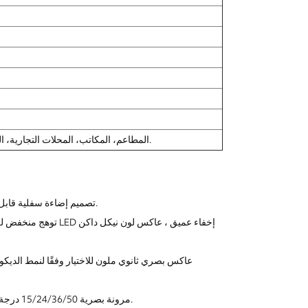
الفنادق، الفيلا، Culbs، المطاعم، المكاتب، المحلات التجارية، المنزل، الخ.
تصميم إضاءة سفلية قابل للتعديل، جسم المصباح قابل للدوران أفقيًا 355 درجة، 0 درجة ~ 30 درجة إمالة.
عاكس بصري ثانوي ملون للاختيار وفقًا لنمط الديكور ل
مرونة بصرية 15/24/36/50 درجة زاوية شعاع ، عدسة بصرية عالية النفاذية ، توفر ضوءًا ناعمًا ، نطاق تطبيق واسع.