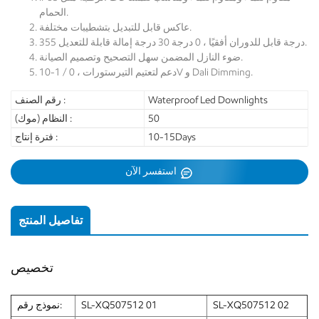
الحمام.
عاكس قابل للتبديل بتشطيبات مختلفة.
355 درجة قابل للدوران أفقيًا ، 0 درجة 30 درجة إمالة قابلة للتعديل.
ضوء النازل المضمن سهل التصحيح وتصميم الصيانة.
دعم لتعتيم التيرستورات ، 0 / 1-10V و Dali Dimming.
Waterproof Led Downlights
رقم الصنف :
50
النظام (موك) :
10-15Days
فترة إنتاج :
استفسر الآن
تفاصيل المنتج
تخصيص
SL-XQ507512 02
SL-XQ507512 01
نموذج رقم: