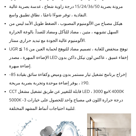
مرونة بصرية 15/24/36/50 درجة زاوية شعاع ، عدسة بصرية عالية
النفاذية ، توفر ضوءًا ناعمًا ، نطاق تطبيق واسع.
هيكل مصباح من الألومنيوم المصبوب ، الضغط طويل الأمد ليس من
السهل تشويهه ، متين ، مضاد للتآكل ومضاد للصدأ. بالوعة الحرارة
الألومنيوم عالية الجودة مع تبديد حراري ممتاز.
UGR ≦ 16 توهج منخفض للغاية ، تصميم مضاد للتوهج لحماية العين من
الإضاءة المبهرة ، مصدر LED إخفاء عميق ، عاكس لون نيكل داكن بدون
إضاءة مبهرة.
إخراج برنامج تشغيل تيار مستمر بدون وميض وكفاءة سائق بقيادة 85-
90٪ ، يوفر إضاءة موحدة وتجربة بصرية مريحة.
CCT قابلة للتغيير عن طريق تشغيل مشغل LED ، مع 3000K 4000K
5000K -3 درجة حرارة اللون في مصباح واحد للحصول على خيارات
لتلبية احتياجات أنماط المشهد المختلفة.