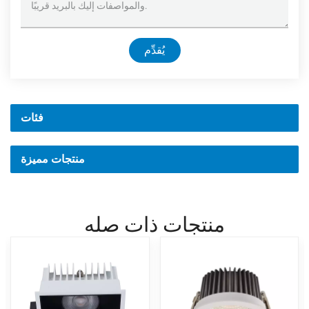
يُقدِّم
فئات
منتجات مميزة
منتجات ذات صله