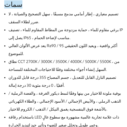
سمات
تصميم معياري ، إطار أمامي مدمج مسبقًا ، سهل التصحيح والصيانة ، لا
ضرر لطلاء السقف.
برغي مقاوم للماء ، حماية مزدوجة من المطاط المقاوم للماء ، تصنيف IP
يصل إلى IP65 ، مناسب لإضاءة الحمام.
يعد عرض الألوان العالي Ra90 / 95 أكثر واقعية ، ويعيد اللون الحقيقي
للموضوع.
نطاق CCT 2700K / 3000K / 3500K / 4000K / 5000K / 5500K ، من
السهل إنشاء أجواء مختلفة وفقًا للاحتياجات المختلفة للمساحة.
تصميم النازل القابل للتعديل ، جسم المصباح 355 درجة قابل للدوران
أفقيًا ، 0 درجة مئوية 30 درجة إمالة.
بوفية ملونة للاختيار من بينها وفقًا لنمط ديكور الغرفة ، والفضة الرملية /
الذهب الرملي ، والأبيض الإجمالي / الأسود الإجمالي ، والطلاء الكهربائي
بالأشعة فوق البنفسجية يغمق النيكل / الذهب / الكروم للاختيار.
باستخدام رقاقة LED ذات علامة تجارية عالمية مشهورة مع سطوع عالٍ
وعمر طويل وتحلل صغير للضوء وتأثير جيد لتبديد الحرارة.