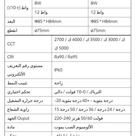
8W
8W
واط (± 10٪)
12 واط
12 واط
Φ85 * H84mm
Φ85 * H84mm
البعد
ø75mm
ø75mm
انقطع
2700 ك / 3000 ك / 3500 ك / 4000 ك /
CCT
5000 ك
CRI
Ra90 / Ra95
مستوي رقم التعريف
IP65
الألكتروني
راحة
تثبيت النمط
الترياك / 0-10 فولت / دالي
تحكم اختياري
-20 درجة مئوية - +40 درجة مئوية
درجة حرارة التشغيل
15 درجة / 24 درجة / 36 درجة / 50 درجة
زاوية الشعاع
220-240 فولت 50/60 هرتز
الجهد Ouput
الألومنيوم الصب يموت
مادة
تشغيل / إيقاف
يتحكم