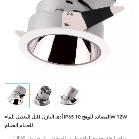
أدى النازل قابل للتعديل للماء IP65 المضادة للوهج 10W 12W
للحمام الحمام
IP65 مقاوم للماء ومقاوم للماء ومناسب للمساحات الرطبة مثل