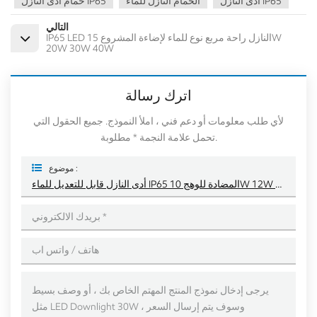
أدى النازل IP65
الحمام النازل للماء
حمام أدى النازل IP65
التالي
IP65 LED النازل راحة مربع نوع للماء لإضاءة المشروع 15W
20W 30W 40W
اترك رسالة
لأي طلب معلومات أو دعم فني ، املأ النموذج. جميع الحقول التي
تحمل علامة النجمة * مطلوبة.
موضوع :
أدى النازل قابل للتعديل للماء IP65 المضادة للوهج 10W 12W للحمام الحمام