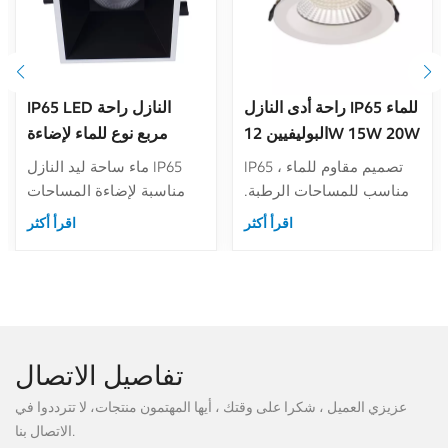
راحة أدى النازل IP65 للماء
IP65 LED النازل راحة
البوليفيين 12W 15W 20W
مربع نوع للماء لإضاءة
30W 40W للإضاءة شبه
المشروع 15W 20W 30W
IP65 تصميم مقاوم للماء ،
ماء ساحة ليد النازل IP65
الخارجية
40W
مناسب للمساحات الرطبة.
مناسبة لإضاءة المساحات
جولة ومربع جزءا لا يتجزأ من
الرطبة.مقلاة قابلة للتبديل
اقرأ أكثر
اقرأ أكثر
النازل للخيار. توفر
بتشطيبات مختلفة. جولة
Seenlamp 5 أحجام مختلفة
ومربع جزءا لا يتجزأ من
مع القوة الكهربائية من 8W
النازل للخيار.يوفر Seenlamp
إلى 45W.
4 أحجام مختلفة مع القوة
الكهربائية من 12W إلى
45W.
تفاصيل الاتصال
عزيزي العميل ، شكرا على وقتك ، أيها المهتمون منتجات، لا تترددوا في
الاتصال بنا.