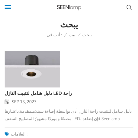
يبحث
أنت في :
يبحث
/
بيت
/
دليل شامل لتثبيت النازل LED راحة
SEP 13, 2023
دليل شامل للتثبيت راحة النازل أدى بواسطة إضاءة سينلامبمقدمة:باعتبارها
مصنعًا وموردًا مشهورًا لمصابيح السقف LED، فإن إضاءة Seenlamp
مخصصة لتوفير مجموعة واسعة من مصابيح LED عالية الجودة بأسعار
تنافسية، مثل أدى النازل، أضواء كاشفة LED ، أضواء المسار LED ، ضوء
العلامات :