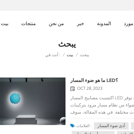
مورد
المدونة
خبر
من نحن
منتجات
بيت
يبحث
يبحث
أنت في :
/
بيت
/
ما هو ضوء المسار LED؟
OCT 28, 2023
اكتسبت مصابيح المسار LED شعبية باعتبارها حلول إضاءة متعددة الاستخدامات توفر
أضواء من نظام مسار مزود بتركيبات
ئات مختلفة. في هذه المقالة، سوف
ى فوائدها وقدم أمثلة للتطبيقات
أدى ضوء المسار
العلامات :
نؤكد أيضًا على أهمية الحصول على
مصابيح المسار LED من المصنعين والموردين ذوي السمعة الطيبة لضمان الجودة