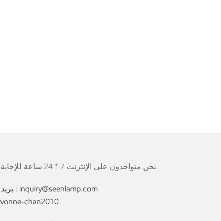
التأثيرات المرئية المرغوبة. تذكر أن
والموردين ذوي السمع
والوصول إلى مجموعة متنوعة من الخيارات. 
مستوى تجربة الإضاءة في المساحة التي اخترتها
توفرها لاحتياجات الإضاءة الخاصة بك.
نحن متواجدون على الإنترنت 7 * 24 ساعة للإجابة على جميع أسئلتك.
inquiry@seenlamp.com
بريد إلكتروني :
yvonne-chan2010