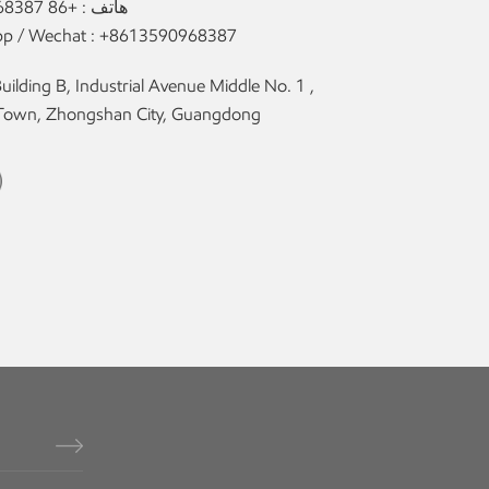
هاتف :
+86 13590968387
p / Wechat :
+8613590968387
 Town, Zhongshan City, Guangdong