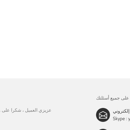
 تقوم بمصدر مصابيح المسار LED من المصنعين
ة الطيبة لمصابيح المسار LED لضمان الجودة والموثوقية
احتضن فوائد مصابيح المسار LED لرفع
 واستمتع بتعدد الاستخدامات التي
عزيزي العميل ، شكرا على وقت
Skype :