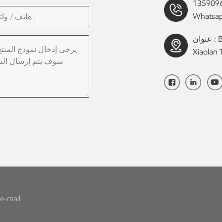
Whatsap
عنوان : Building B, Industrial Avenue Middle No. 1 ,
Xiaolan