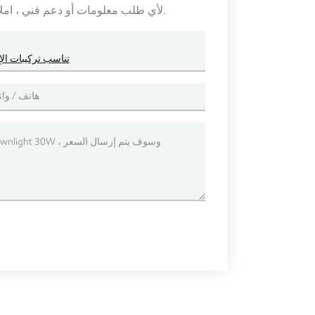
لأي طلب معلومات أو دعم فني ، املأ النموذج. جميع الحقول التي تحمل علامة النجمة * مطلوبة.
MR16 بقيادة وحدات النازل 12W استبدال لم