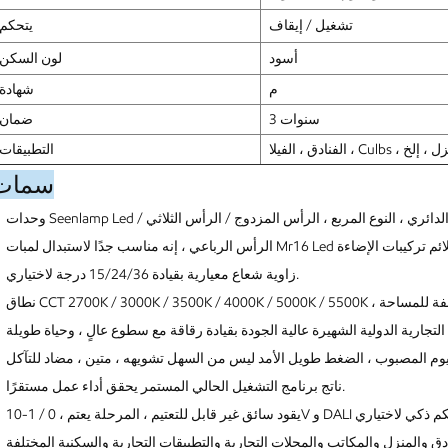
تشغيل / إيقاف
يتحكم
أسود
لون السكن
م
شهادة
3 سنوات
ضمان
التطبيقات
سمات
وحدات Seenlamp Led هي المرونة لتتناسب مع إطارات مختلفة ، مثل النوع الدائري ، النوع المربع ، الرأس المزدوج / الرأس الثلاثي /
زاوية شعاع معيارية بقيادة 15/24/36 درجة لاختياري.
ناتج برنامج التشغيل الحالي المستمر يحقق أداء عمل مستقرًا.