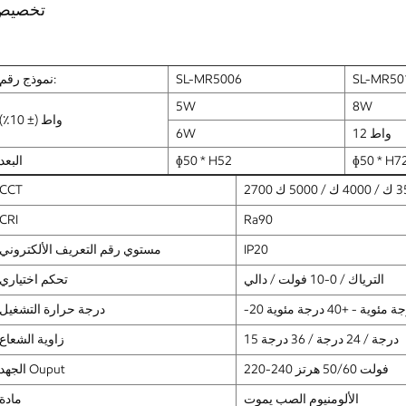
تخصيص
SL-MR50
SL-MR5006
نموذج رقم:
5W
8W
واط (± 10٪)
12 واط
6W
ɸ50 * H7
ɸ50 * H52
البعد
CCT
CRI
Ra90
IP20
مستوي رقم التعريف الألكتروني
الترياك / 0-10 فولت / دالي
تحكم اختياري
رجة مئوية - +40 درجة مئوية
درجة حرارة التشغيل
15 درجة / 24 درجة / 36 درجة
زاوية الشعاع
220-240 فولت 50/60 هرتز
الجهد Ouput
الألومنيوم الصب يموت
مادة