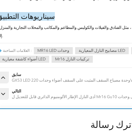
سيناريوهات التطبيق
مثل الفنادق والفيلات والكولبس والمطاعم والمكاتب والمحلات التجارية والمنزل 
إلخ.
مصابيح النازل المعيارية LED
MR16 LED وحدات
العلامات الساخنة :
Mr16 تركيبات النازل
أضواء كاشفة معيارية LED
سابق
220V-240
التالي
Mr16 G بقيادة لمبات أدى وحدات
ترك رسالة