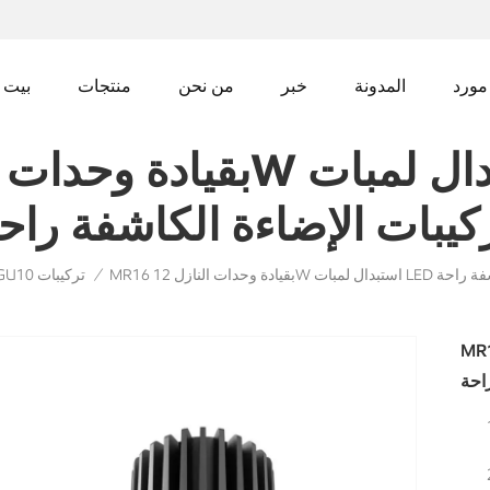
مورد
المدونة
خبر
من نحن
منتجات
بيت
كيبات الإضاءة الكاشفة راح
لإضاءة الكاشفة راحة
MR16 GU10 تركيبات
/
لنازل 12W استبدال لمبات LED
احة