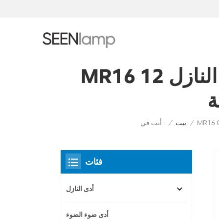
MR16 بقيادة وحدات النازل 12W استبدال لمبات LED تناسب
ة
أنت في :
/
بيت
/
فئات
أدى النازل
أدى ضوء الضوء