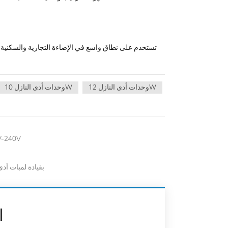
تستخدم على نطاق واسع في الإضاءة التجارية والسكنية ، 
وحدات أدى النازل 12W
وحدات أدى النازل 10W
GX53 LED وحدة مصباح السقف المثبت على السقف أضواء وحدات V
أدى النازل الإطار الألومنيوم الدائري قابل للتعديل ل u10
ا