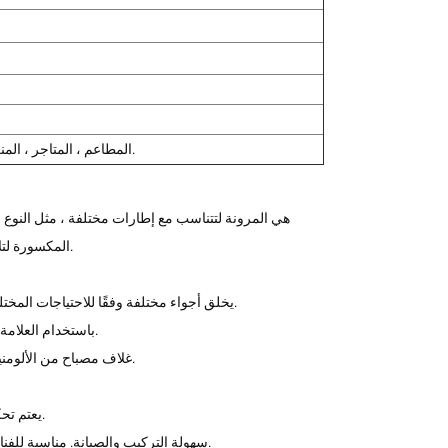
الفنادق ، الفيلا ، Culbs ، المطاعم ، المتاجر ، المنزل ، إلخ.
الرأس الرباعي ، إنه مناسب جدًا لاستبدال لمبات Mr16 Led المكسورة لتلائم تركيبات الإضاءة.
نطاق CCT 2700K / 3000K / 3500K / 4000K / 5000K / 5500K ، يخلق أجواء مختلفة وفقًا للاحتياجات المختلفة للمساحة.
باستخدام العلامة التجارية الدولية الشهيرة عالية الجودة بقيادة رقاقة مع سطوع عالٍ ، وحياة طويلة.
غلاف مصباح من الألومنيوم المصبوب ، الضغط طويل الأمد ليس من السهل تشويهه ، متين ، مضاد للتآكل.
يقود سائق غير قابل للتعتيم ، المرحلة يعتم ، 0 / 1-10V و DALI يعتم تحكم ذكي لاختياري.
سهولة التركيب والصيانة. مناسبة للفنادق والمنزل والمكاتب والمحلات التجارية والتطبيقات التجارية والسكنية المختلفة.