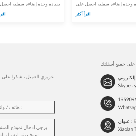
ة وحدة إضاءة سفلية احصل على
بقيادة وحدة إضاءة سفلية احصل
مجموعة كاملة من مصابيح LED
مجموعة كاملة من مصابي
اقرأ أكثر
اقرأ
ل.التكيف مع مجموعة متنوعة من
النازل.التكيف مع مجموعة متنوع
مصادر الضوء ، مثل وحدة ليد ، MR16
مصادر الضوء ، مثل وحدة ليد ،
GU10 بقيادة لمبات.إطار الألومنيوم
GU10 بقيا
بل للتعديل مصنوع من الألومنيوم
القابل للتعديل مصنوع من الألوم
بوب.عاكس ملون للكمبيوتر مثل
المصبوب.عاكس ملون للكمبيوتر
 / أسود / ذهبي / نيك / نحاس /
أبيض / أسود / ذهبي / نيك / نح
ي لاختياري.يمكن إضافة ملحقات
برونزي لاختياري.يمكن إضافة مل
مضادة للوهج قرص العسل.
مضادة للوهج قرص العسل.
عزيزي العميل ، شكرا على وقت
Skype :
Whatsap
عنوان : Building B, Industrial Avenue Middle No. 1 ,
Xiaolan