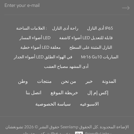
أدى النازل IP65
راحة أدى النازل
العلامات الساخنة :
أضواء كاشفة LED قابلة للتعديل
أضواء المسار LED
النازل المثبتة على السطح
أضواء خطية LED معلقة
Mr16 Gu10 المباريات
أضواء الجدار LED في الهواء الطلق
أدى المشهد مصباح العشب
المدونة
خبر
من نحن
منتجات
وطن
إكس إم إل
خريطة الموقع
اتصل بنا
الاسبوعيه
سياسة الخصوصية
حقوق النشر © 2026 تشونغشان Seenlamp الإضاءة المحدودة .كل الحقوق
Friendly Links :
شبكة IPv6 مدعومة
محفوظة .