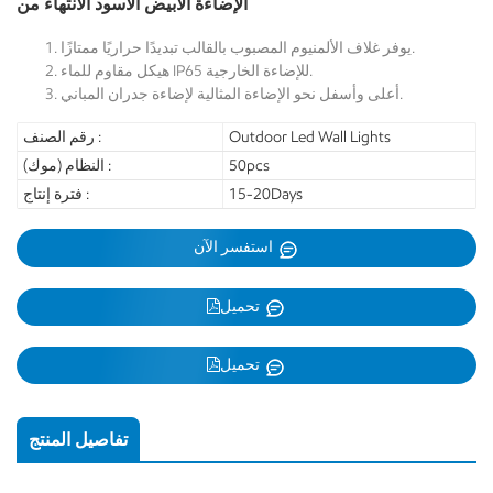
الإضاءة الأبيض الأسود الانتهاء من
يوفر غلاف الألمنيوم المصبوب بالقالب تبديدًا حراريًا ممتازًا.
هيكل مقاوم للماء IP65 للإضاءة الخارجية.
أعلى وأسفل نحو الإضاءة المثالية لإضاءة جدران المباني.
Outdoor Led Wall Lights
رقم الصنف :
50pcs
النظام (موك) :
15-20Days
فترة إنتاج :
استفسر الآن
تحميل
تحميل
تفاصيل المنتج