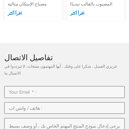
الأسود الانتهاء من
المعمارية
المصبوب بالقالب تبديدًا
مصباح الإسكان مثالية
حراريًا ممتازًا.هيكل مقاوم
للإضاءة في الهواء
اقرأ أكثر
اقرأ أكثر
للماء IP65 للإضاءة
الطلق.تصميم مضاد للوهج ،
الخارجية.أعلى وأسفل نحو
مصدر ضوء LED ، إخفاء
الإضاءة المثالية لإضاءة
عميق للداخل ، بدون إضاءة
جدران المباني.
مبهرة. مصابيح الحائط LED
ذات الطبقة المزدوجة عالية
الجودة لمشاريع الإضاءة.
تفاصيل الاتصال
عزيزي العميل ، شكرا على وقتك ، أيها المهتمون منتجات، لا تترددوا في
الاتصال بنا.