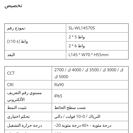
تخصيص
SL-WL14570S
نموذج رقم:
2 * 5 واط
واط (± 10٪)
2 * 6 واط
L145 * W70 * H55mm
البعد
2700 ك / 3000 ك / 3500 ك / 4000 ك /
CCT
5000 ك
CRI
Ra90
مستوي رقم التعريف
IP65
الألكتروني
شنت سطح الحائط
تثبيت النمط
الترياك / 0-10 فولت / دالي
تحكم اختياري
-20 درجة مئوية - +40 درجة مئوية
درجة حرارة التشغيل