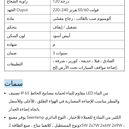
120 درجة
زاوية الشعاع
220-240 فولت 50/60 هرتز
الجهد Ouput
ألومنيوم صب بالقالب ، زجاج مقسّى
مادة
تشغيل / إيقاف
يتحكم
أبيض أسود
لون السكن
م
شهادة
3 سنوات
ضمان
الفنادق ، فيلا ، حديقة ، كورير ، شرفة ،
التطبيقات
إضاءة مواقف السيارات تحت الأرض إلخ.
سمات
تصنيف IP 65 مقاوم للماء لحماية مصابيح الحائط LED من الماء
والمطر.مناسب للإضاءة المعمارية في الهواء الطلق ، للأعلى وللأسفل
باتجاه إضاءة الجدار.
يوفر مصنع Seenlamp الكثير من النماذج للعملاء للاختيار ، النوع الدائري
ونوع المستطيل ، كلاهما متاح ، صنع الطاقة 2x5W 2x7W 2x6W 2x9W ،