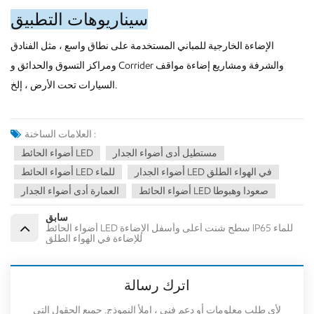
سيناريوهات التطبيق
الإضاءة الخارجية للمباني المستخدمة على نطاق واسع ، مثل الفنادق
ومراكز التسوق والحدائق و Corrider والشرفة ومشاريع إضاءة مواقف
السيارات تحت الأرض ، إلخ.
العلامات الساخنة :
مستطيل أدى أضواء الجدار
أضواء الحائط LED
أضواء الجدار LED في الهواء الطلق
أضواء الحائط LED للماء
أضواء الحائط LED صعودا وهبوطا
العمارة أدى أضواء الجدار
سابق
أضواء الحائط LED سطح شنت أعلى وأسفل الإضاءة IP65 للماء
للإضاءة في الهواء الطلق
اترك رسالة
لأي طلب معلومات أو دعم فني ، املأ النموذج. جميع الحقول التي