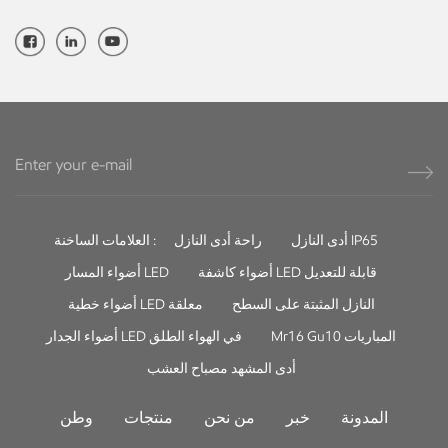
أدى النازل IP65
راحة أدى النازل
العلامات الساخنة :
أضواء كاشفة LED قابلة للتعديل
أضواء المسار LED
النازل المثبتة على السطح
أضواء خطية LED معلقة
Mr16 Gu10 المباريات
أضواء الجدار LED في الهواء الطلق
أدى المشهد مصباح العشب
المدونة
خبر
من نحن
منتجات
وطن