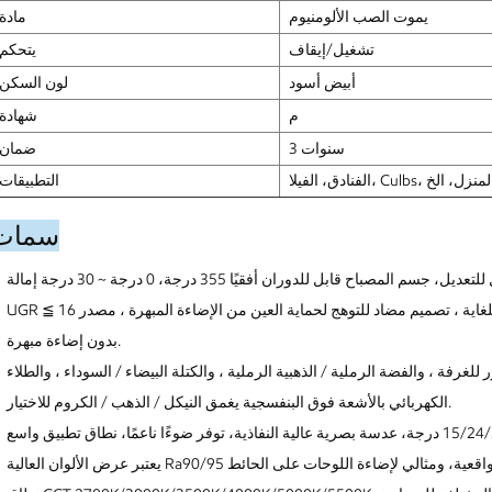
يموت الصب الألومنيوم
مادة
تشغيل/إيقاف
يتحكم
أبيض أسود
لون السكن
م
شهادة
3 سنوات
ضمان
التطبيقات
سمات
UGR ≦ 16 توهج منخفض للغاية ، تصميم مضاد للتوهج لحماية العين من الإضاءة المبهرة ، مصدر LED إخفاء عميق ، عاكس لون نيكل داكن
بدون إضاءة مبهرة.
لغرفة ، والفضة الرملية / الذهبية الرملية ، والكتلة البيضاء / السوداء ، والطلاء
الكهربائي بالأشعة فوق البنفسجية يغمق النيكل / الذهب / الكروم للاختيار.