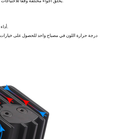
نطاق CCT 2700K/3000K/3500K/4000K/5000K/5500K، يخلق أجواء مختلفة وفقًا للاحتياجات المختلفة للمساحة.
خرج محرك تيار مستمر بدون وميض، كفاءة محرك LED 85-88%، أداء آمن ومستقر.