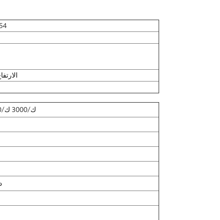
إس 
Φ84 * الارتفاع 85
2700 ك/3000 ك/3500 ك/4000 ك/5000 ك
-0