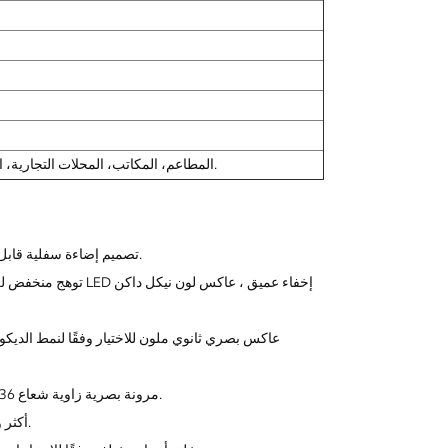
الفنادق، الفيلا، Culbs، المطاعم، المكاتب، المحلات التجارية، المنزل، الخ.
تصميم إضاءة سفلية قابل للتعديل، جسم المصباح قابل للدوران أفقيًا 355 درجة، 0 درجة ~ 30 درجة إمالة.
عاكس بصري ثانوي ملون للاختيار وفقًا لنمط الديكور ل
مرونة بصرية زاوية شعاع 15/24/36 درجة، عدسة بصرية عالية النفاذية، توفر ضوءًا ناعمًا، نطاق تطبيق واسع.
يعتبر عرض الألوان العالية Ra90/95 أكثر واقعية، ومثالي لإضاءة اللوحات على الحائط.