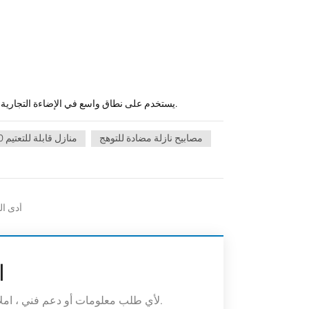
يستخدم على نطاق واسع في الإضاءة التجارية والسكنية، مثل الفنادق والفلل والمطاعم والمكاتب والمحلات التجارية والمنزل، إلخ.
مصابيح نازلة مضادة للتوهج
منازل قابلة للتعتيم 10 واط
أدى ال
ا
لأي طلب معلومات أو دعم فني ، املأ النموذج. جميع الحقول التي تحمل علامة النجمة * مطلوبة.