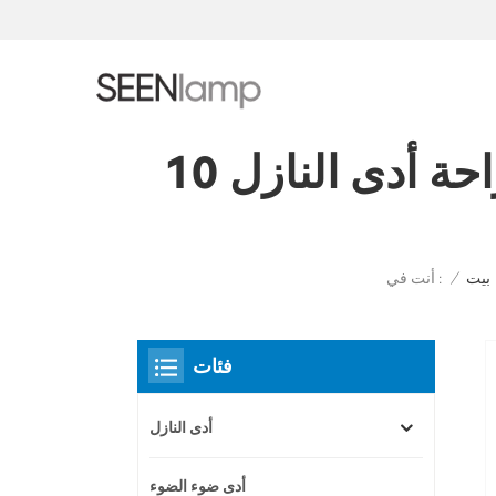
راحة أدى النازل 10W المضادة للوهج عكس الضوء قابل للتعديل
أنت في :
بيت
/
فئات
أدى النازل
أدى ضوء الضوء