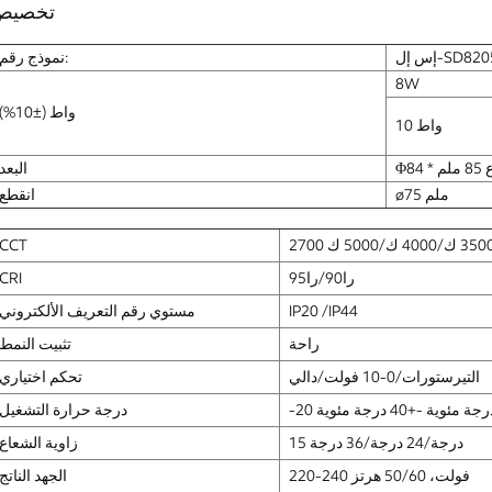
تخصيص
إل-SD82054
نموذج رقم:
8W
واط (±10%)
10 واط
 ملم
البعد
ø75 ملم
انقطع
CCT
را90/را95
CRI
IP20 /IP44
مستوي رقم التعريف الألكتروني
راحة
تثبيت النمط
التيرستورات/0-10 فولت/دالي
تحكم اختياري
2 درجة مئوية -+40 درجة مئوية
درجة حرارة التشغيل
15 درجة/24 درجة/36 درجة
زاوية الشعاع
220-240 فولت، 50/60 هرتز
الجهد الناتج