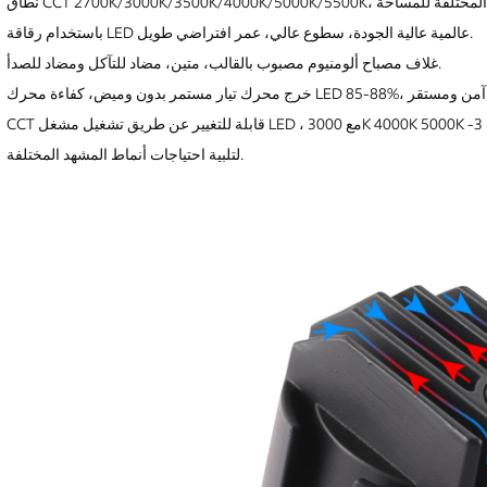
باستخدام رقاقة LED عالمية عالية الجودة، سطوع عالي، عمر افتراضي طويل.
غلاف مصباح ألومنيوم مصبوب بالقالب، متين، مضاد للتآكل ومضاد للصدأ.
CCT قابلة للتغيير عن طريق تشغيل مشغل LED ، مع 3000K 4000K 5000K -3 درجة حرارة اللون في مصباح واحد للحصول على خيارات
لتلبية احتياجات أنماط المشهد المختلفة.