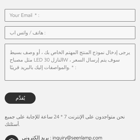
اللون، مما يسمح للمستخدم بضبط درجة حرارة اللون لمخرج الضوء. تعتبر
هذه الميزة مفيدة بشكل خاص في التطبيقات التي تتطلب أجواء إضاءة
مختلفة، مثل شاشات البيع بالتجزئة أو إعدادات الضيافة. 3. أجهزة استشعار
الحركة: يمكن تجهيز الأضواء الخطية LED بأجهزة استشعار الحركة للكشف
عن الإشغال وتشغيل الأضواء أو إيقاف تشغيلها تلقائيًا وفقًا لذلك. ويساعد
ذلك في الحفاظ على الطاقة من خلال التأكد من أن الأضواء نشطة فقط عند
الحاجة إليها. 4. حصاد ضوء النهار: يمكن دمج الأضواء الخطية LED مع أجهزة
استشعار الضوء لقياس مستوى الإضاءة المحيطة في الفضاء. وهذا يسمح
بالتعديل التلقائي لإخراج الضوء بناءً على الضوء الطبيعي المتوفر، مما يحسن
استخدام الطاقة ويخلق بيئة إضاءة مريحة. 5. التحكم اللاسلكي: أتاح التقدم
في تقنيات الاتصالات اللاسلكية تطوير أنظمة الإضاءة الذكية التي يمكن
التحكم فيها لاسلكيًا من خلال تطبيقات الهاتف المحمول أو أنظمة التحكم
المركزية. وهذا يوفر تحكمًا مريحًا ويتيح سيناريوهات الإضاءة المعقدة
يُقدِّم
والجدولة. تعمل تقنيات التحكم الذكية هذه على تحسين كفاءة الطاقة
والراحة وخيارات التخصيص والتصنيع الإضاءة الخطية بقيادة خيار شائع
للتطبيقات التجارية الحديثة.
نحن متواجدون على الإنترنت 7 * 24 ساعة للإجابة على جميع
أسئلتك.
inquiry@seenlamp.com
بريد إلكتروني :