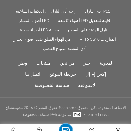
أدى النازل IP65
راحة أدى النازل
العلامات الساخنة :
أضواء كاشفة LED قابلة للتعديل
أضواء المسار LED
النازل المثبتة على السطح
أضواء خطية LED معلقة
Mr16 Gu10 المباريات
أضواء الجدار LED في الهواء الطلق
أدى المشهد مصباح العشب
المدونة
خبر
من نحن
منتجات
وطن
إكس إم إل
خريطة الموقع
اتصل بنا
الاسبوعيه
سياسة الخصوصية
حقوق النشر © 2026 تشونغشان Seenlamp الإضاءة المحدودة .كل الحقوق
Friendly Links :
شبكة IPv6 مدعومة
محفوظة .