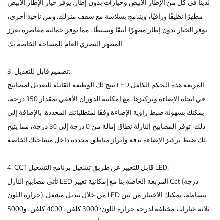
لدينا في كل من الإطار الأبيض وخيارات بدون إطار. يوفر خيار الإطار الأبيض
مظهرًا نظيفًا وراقيًا، ويندمج بسلاسة مع سقف منزلك. ومن ناحية أخرى،
يوفر الخيار بدون إطار مظهرًا أنيقًا وبسيطًا، مما يوفر جمالية معاصرة تعزز
المظهر البصري العام للمساحة الخاصة بك.
3. تصميم قابل للتعديل:
تتيح لك الوظيفة القابلة للتعديل لمصابيح LED المربعة هذه التحكم الكامل
في اتجاه الإضاءة وتركيزها. مع إمكانية الدوران الأفقي بمقدار 350 درجة،
يمكنك بسهولة ضبط زاوية الإضاءة وفقًا لمتطلباتك المحددة. بالإضافة إلى
ذلك، توفر المصابيح النازلة نطاق إمالة من 0 درجة إلى 30 درجة، مما يتيح
لك ضبط تركيز الإضاءة بدقة وإبراز مناطق محددة داخل مساحتك الخاصة.
4. CCT قابل للتغيير عن طريق تشغيل برنامج التشغيل LED:
تأتي مصابيح النازل LED المربعة الخاصة بنا مع إمكانية تغيير Cct (درجة
حرارة اللون). من خلال تبديل مشغل LED ببساطة، يمكنك الاختيار من بين
ثلاثة خيارات مختلفة لدرجة حرارة اللون: 3000 كلفن، 4000 كلفن، و5000