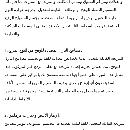
والفيلات ومراكز التسوق ومباني المكاتب والمزيد. مع الميزات بما في ذلك
التصميم المضاد للوهج، والوظائف القابلة للتعديل، ودرجة حرارة اللون
القابلة للتحويل، وخيارات زاوية الشعاع المتعددة، وجسم المصباح الرفيع
للغاية، توفر هذه المصابيح النازلة حل الإضاءة المثالي للمساحات السكنية
والتجارية.
1. مصابيح النازل المضادة للوهج من النوع المربع:
تم تصميم مصابيح النازل LED المربعة القابلة للتعديل لدينا بخصائص مضادة
للوهج، مما يضمن تجربة إضاءة مريحة مع تقليل الوهج غير المرغوب فيه.
تعمل هذه الميزة على خلق أجواء ممتعة وتسمح لك بالتركيز على المساحة
المضيئة دون أي إزعاج بصري. يضيف التصميم المربع لمسة من الأناقة
العصرية، مما يجعل هذه المصابيح النازلة مناسبة لمجموعة واسعة من
الأنماط الداخلية.
2. الإطار الأبيض وخيارات فرملس:
لتلبية تفضيلات التصميم المتنوعة، تتوفر مصابيح LED المربعة القابلة للتعديل