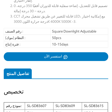
إطار اختياري.
تصميم قابل للتعديل، إضاءة سفلية قابلة للدوران أفقيًا 350 درجة، 0
درجة ~ 30 درجة إمالة.
CCT قابلة للتغيير عن طريق تشغيل محرك LED، مع إمكانية اختيار
درجة حرارة اللون 3000K 4000K 5000K -3.
Square Downlight Adjustable
رقم الصنف :
50pcs
النظام (موك) :
10-15days
فترة إنتاج :
استفسر الآن
تفاصيل المنتج
تخصيص
SL-SD83615
SL-SD83609
SL-SD83607
نموذج رقم: