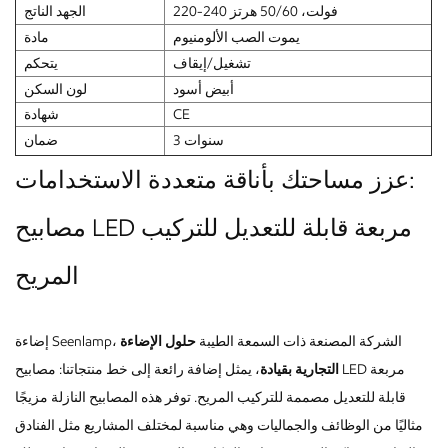
220-240 فولت، 50/60 هرتز
الجهد الناتج
يموت الصب الألومنيوم
مادة
تشغيل/إيقاف
يتحكم
أبيض أسود
لون السكن
CE
شهادة
3 سنوات
ضمان
عزز مساحتك بأناقة متعددة الاستخدامات:
مصابيح LED مربعة قابلة للتعديل للتركيب
المريح
إضاءة Seenlamp، الشركة المصنعة ذات السمعة الطيبة
حلول الإضاءة
التجارية بقيادة
، يمثل إضافة رائعة إلى خط منتجاتنا: مصابيح LED مربعة
قابلة للتعديل مصممة للتركيب المريح. توفر هذه المصابيح النازلة مزيجًا
مثاليًا من الوظائف والجماليات وهي مناسبة لمختلف المشاريع مثل الفنادق