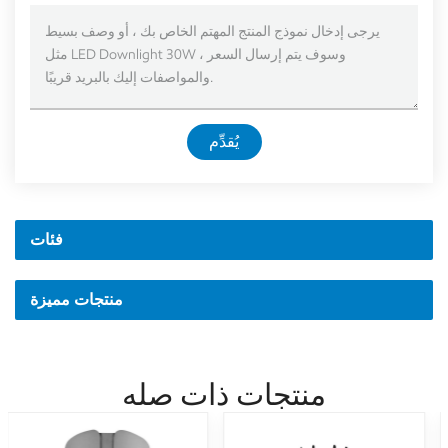
يُقدِّم
فئات
منتجات مميزة
منتجات ذات صله