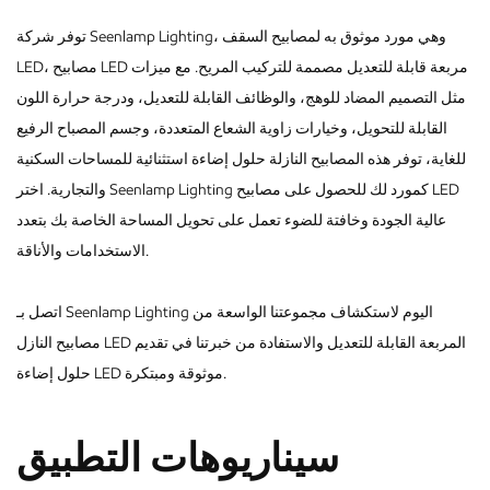
توفر شركة Seenlamp Lighting، وهي مورد موثوق به لمصابيح السقف
LED، مصابيح LED مربعة قابلة للتعديل مصممة للتركيب المريح. مع ميزات
مثل التصميم المضاد للوهج، والوظائف القابلة للتعديل، ودرجة حرارة اللون
القابلة للتحويل، وخيارات زاوية الشعاع المتعددة، وجسم المصباح الرفيع
للغاية، توفر هذه المصابيح النازلة حلول إضاءة استثنائية للمساحات السكنية
والتجارية. اختر Seenlamp Lighting كمورد لك للحصول على مصابيح LED
عالية الجودة وخافتة للضوء تعمل على تحويل المساحة الخاصة بك بتعدد
الاستخدامات والأناقة.
اتصل بـ Seenlamp Lighting اليوم لاستكشاف مجموعتنا الواسعة من
مصابيح النازل LED المربعة القابلة للتعديل والاستفادة من خبرتنا في تقديم
حلول إضاءة LED موثوقة ومبتكرة.
سيناريوهات التطبيق