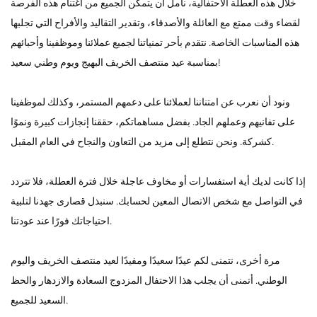
خلال هذه العطلة الاحتفالية، نأمل أن يتمكن الجميع من اغتنام هذه الفرصة
لقضاء وقت ممتع مع العائلة والأصدقاء، وتقدير التقاليد والأفراح التي تجلبها
هذه المناسبات الخاصة. نتقدم بأحر تمنياتنا لجميع عملائنا وموظفينا وأحبائهم
بمناسبة عيد منتصف الخريف البهيج ويوم وطني سعيد!
ونود أن نعرب عن امتناننا لعملائنا على دعمهم المستمر، وكذلك لموظفينا
على تفانيهم وعملهم الجاد. بفضل مساهماتكم، حققنا إنجازات كبيرة ونموًا
كشركة. ونحن نتطلع إلى مزيد من التعاون والنجاح في العام المقبل.
إذا كانت لديك أية استفسارات أو مخاوف عاجلة خلال فترة العطلة، فلا تتردد
في التواصل مع شخص الاتصال المعين لحسابك. سنبذل قصارى جهدنا لتلبية
احتياجاتك فورًا عند عودتنا.
مرة أخرى، نتمنى لكم عيدًا سعيدًا ومفيدًا لعيد منتصف الخريف واليوم
الوطني. أتمنى أن يجلب هذا الاحتفال المزدوج السعادة والازدهار والحظ
السعيد للجميع.