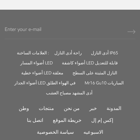
أدى النازل IP65
راحة أدى النازل
العلامات الساخنة :
أضواء كاشفة LED قابلة للتعديل
أضواء المسار LED
النازل المثبتة على السطح
أضواء خطية LED معلقة
Mr16 Gu10 المباريات
أضواء الجدار LED في الهواء الطلق
أدى المشهد مصباح العشب
المدونة
خبر
من نحن
منتجات
وطن
إكس إم إل
خريطة الموقع
اتصل بنا
الاسبوعيه
سياسة الخصوصية