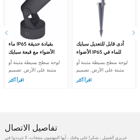
أدى قابل للتعديل سبايك
ماء IP65 بقيادة حديقة
الأضواء IP65 للماء في
الأضواء مع قبعة سبايك
الهواء الطلق المناظر
المضادة للوهج وقرص
لوحة سطح بسيطة مثبتة أو
لوحة سطح بسيطة مثبتة أو
الطبيعية حديقة مصباح
العسل
مثبتة على الأرض. تصميم
مثبتة على الأرض. تصميم
إضاءة الحديقة
خارجي مقاوم للماء IP65
خارجي مقاوم للماء IP65
اقرأ أكثر
اقرأ أكثر
مناسب للاستخدام في الهواء
مناسب للاستخدام في الهواء
الطلق.قبعة رأس مضادة
الطلق.قبعة رأس مضادة
للوهج مع قرص العسل
للوهج مع قرص العسل
منخفض GUR.مدخلات الجهد
منخفض GUR.مدخلات الجهد
المنخفض DC24V و
المنخفض DC24V و
AC220V-240V اختياري.
AC220V-240V اختياري.
تفاصيل الاتصال
عزيزي العميل ، شكرا على وقتك ، أيها المهتمون منتجات، لا تترددوا في