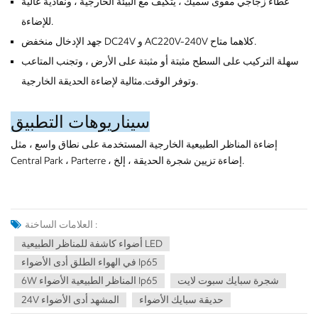
غطاء زجاجي مقوى سميك ، يتكيف مع البيئة الخارجية ، ونفاذية عالية
للإضاءة.
جهد الإدخال منخفض DC24V و AC220V-240V كلاهما متاح.
سهلة التركيب على السطح مثبتة أو مثبتة على الأرض ، وتجنب المتاعب
وتوفر الوقت.مثالية لإضاءة الحديقة الخارجية.
سيناريوهات التطبيق
إضاءة المناظر الطبيعية الخارجية المستخدمة على نطاق واسع ، مثل
Central Park ، Parterre ، إضاءة تزيين شجرة الحديقة ، إلخ.
العلامات الساخنة :
أضواء كاشفة للمناظر الطبيعية LED
في الهواء الطلق أدى الأضواء Ip65
شجرة سبايك سبوت لايت
6W المناظر الطبيعية الأضواء Ip65
حديقة سبايك الأضواء
24V المشهد أدى الأضواء