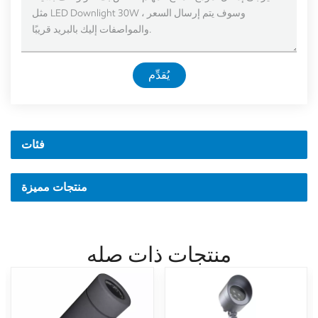
يُقدِّم
فئات
منتجات مميزة
منتجات ذات صله