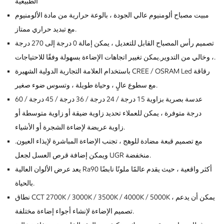
الطبيعية
مبيت مصباح ألومنيوم عالي الجودة ، بالوعة حرارية من مادة الألومنيوم
مع تبديد حراري ممتاز.
تصميم رأس المصباح القابل للتعديل ، يمكن إمالة 0 درجة إلى 270 درجة
، وخالي من التدوير.يمكن تغيير اتجاهات الإضاءة بسهولة وفقًا للاحتياجات.
باستخدام العلامة التجارية الدولية الشهيرة CREE / OSRAM Led رقاقة
مع سطوع عالٍ ، وحياة طويلة ، وتسوس ضوء صغير.
عدسة بصرية بزاوية 15 درجة / 24 درجة / 36 درجة / 45 درجة / 60
درجة متوفرة ، يمكن للعملاء تحديد زاوية ضيقة أو زاوية متوسطة أو
زاوية عريضة لإضاءة الشجرة أو الأشياء.
مع تصميم قبعة مضادة للوهج ، تجنب الإضاءة المباشرة لإيذاء العيون.
ويمكن إضافة قرص العسل لجعل UGR منخفضة.
يعد عرض الألوان العالية Ra90 أكثر واقعية ، حيث يقدم عالمًا ملونًا نابضًا
بالحياة.
نطاق CCT 2700K / 3000K / 3500K / 4000K / 5000K ، يمكن أن يدعم
تصميم الإضاءة لإنشاء أجواء إضاءة مختلفة.