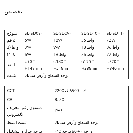
تخصيص
SL-SD11-
SL-SD10 -
SL-SD09-
SL-SD08-
نموذج
72W
36 واط
18W
6W
رقم:
36 واط
18 واط
9W
3W
واط (±
10٪)
72 واط
36 واط
18 واط
6W
ф90 *
ф130 *
ф175 *
ф220 *
البعد
H148mm
H218mm
H288mm
H340mm
لوحة السطح وأرض سبايك
تثبيت
2200 ك - 6500 ك
CCT
CRI
Ra80
مستوي رقم التعريف
IP65
الألكتروني
لوحة السطح وأرض سبايك
تثبيت النمط
-40 درجة - + 60 درجة
درجة حرارة التشغيل