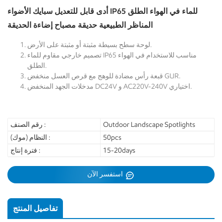
أدى قابل للتعديل سبايك الأضواء IP65 للماء في الهواء الطلق
المناظر الطبيعية حديقة مصباح إضاءة الحديقة
لوحة سطح بسيطة مثبتة أو مثبتة على الأرض.
تصميم خارجي مقاوم للماء IP65 مناسب للاستخدام في الهواء
الطلق.
قبعة رأس مضادة للوهج مع قرص العسل منخفض GUR.
مدخلات الجهد المنخفض DC24V و AC220V-240V اختياري.
Outdoor Landscape Spotlights
رقم الصنف :
50pcs
النظام (موك) :
15-20days
فترة إنتاج :
استفسر الآن
تفاصيل المنتج