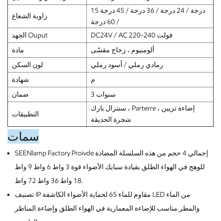
15 درجة / 24 درجة / 36 درجة / 45 درجة
زاوية الشعاع
/ 60 درجة
DC24V / AC 220-240 فولت
الجهد Ouput
ألومنيوم ، زجاج مقسّى
مادة
رمادي رملي / أسود رملي
لون السكن
م
شهادة
3 سنوات
ضمان
سنترال بارك ، Parterre ، إضاءة تزيين
التطبيقات
شجرة الحديقة
سمات
SEENlamp Factory Proivde إجمالي 4 حجم من هذه السلسلة المضادة
للوهج في الهواء الطلق بقيادة سبايك الأضواء قوة 3 واط 6 واط 9 واط
18 واط 36 واط 72 واط.
تصنيف IP مقاوم للماء 65 لحماية الأضواء الكاشفة LED من الماء
والمطر.مناسب للإضاءة المعمارية في الهواء الطلق وإضاءة المناظر