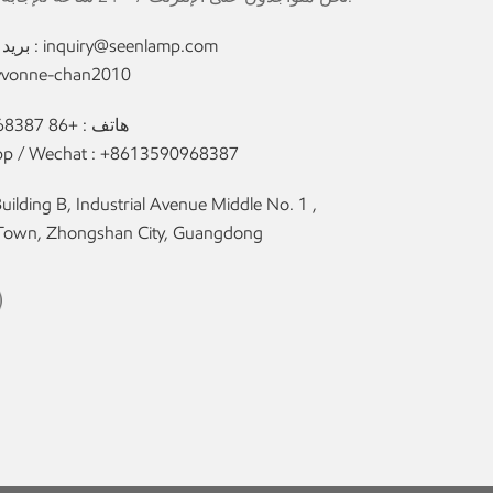
inquiry@seenlamp.com
بريد إلكتروني :
yvonne-chan2010
هاتف :
+86 13590968387
p / Wechat :
+8613590968387
 Town, Zhongshan City, Guangdong