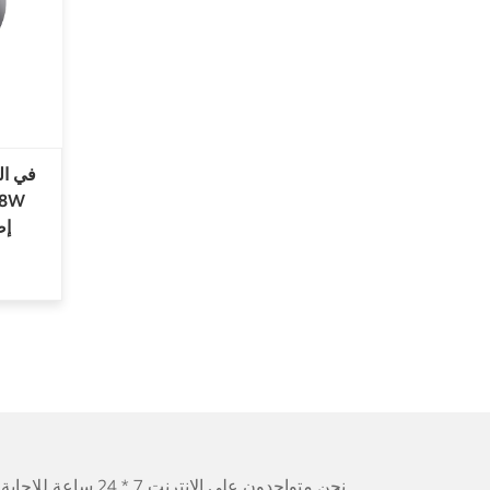
في ال
18W
6W
نحن متواجدون على الإنترنت 7 * 24 ساعة للإجابة على جميع أسئلتك.