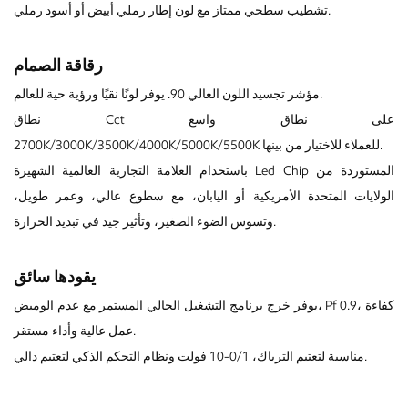
تشطيب سطحي ممتاز مع لون إطار رملي أبيض أو أسود رملي.
رقاقة الصمام
مؤشر تجسيد اللون العالي 90. يوفر لونًا نقيًا ورؤية حية للعالم.
نطاق Cct على نطاق واسع
2700K/3000K/3500K/4000K/5000K/5500K للعملاء للاختيار من بينها.
باستخدام العلامة التجارية العالمية الشهيرة Led Chip المستوردة من
الولايات المتحدة الأمريكية أو اليابان، مع سطوع عالي، وعمر طويل،
وتسوس الضوء الصغير، وتأثير جيد في تبديد الحرارة.
يقودها سائق
يوفر خرج برنامج التشغيل الحالي المستمر مع عدم الوميض، Pf 0.9، كفاءة
عمل عالية وأداء مستقر.
مناسبة لتعتيم الترياك، 0/1-10 فولت ونظام التحكم الذكي لتعتيم دالي.