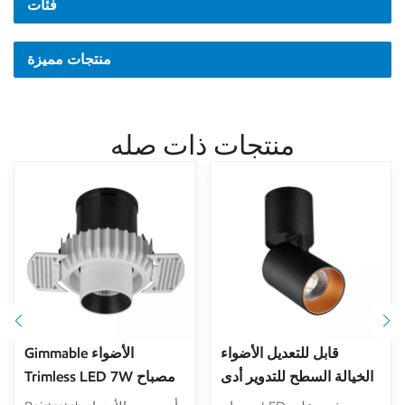
فئات
منتجات مميزة
منتجات ذات صله
قابل للتعديل الأضواء
Gimmable الأضواء
الخيالة السطح للتدوير أدى
Trimless LED 7W مصباح
بقعة الإضاءة 12W
الجسم قابل للسحب جولة