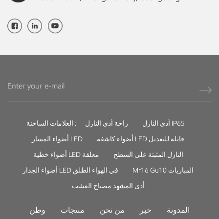
أدى النازل IP65
راحة أدى النازل
العلامات الساخنة :
أضواء كاشفة LED قابلة للتعديل
أضواء المسار LED
النازل المثبتة على السطح
أضواء خطية LED معلقة
Mr16 Gu10 المباريات
أضواء الجدار LED في الهواء الطلق
أدى المشهد مصباح العشب
المدونة
خبر
من نحن
منتجات
وطن