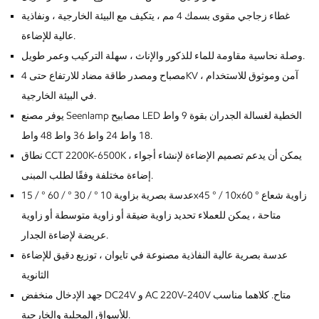
غطاء زجاجي مقوى بسمك 4 مم ، يتكيف مع البيئة الخارجية ، ونفاذية
عالية للإضاءة.
وصلة نحاسية مقاومة للماء للذكور والإناث ، سهلة التركيب وعمر طويل.
مصباح ومصدر طاقة مضاد للارتفاع حتى 4KV ، آمن وموثوق للاستخدام
في البيئة الخارجية.
يوفر مصنع Seenlamp مصابيح LED الخطية لغسالة الجدران بقوة 9 واط
18 واط 24 واط 36 واط 48 واط.
نطاق CCT 2200K-6500K ، يمكن أن يدعم تصميم الإضاءة لإنشاء أجواء
إضاءة مختلفة وفقًا لطلب المبنى.
عدسة بصرية بزاوية 10 ° / 30 ° / 60 ° / 15x45 ° / 10x60 ° زاوية شعاع
متاحة ، يمكن للعملاء تحديد زاوية ضيقة أو زاوية متوسطة أو زاوية
عريضة لإضاءة الجدار.
عدسة بصرية عالية النفاذية مصنوعة في تايوان ، توزيع دقيق للإضاءة
الثانوية
جهد الإدخال منخفض DC24V و AC 220V-240V متاح. كلاهما مناسب
للأسواق المحلية والخارجية.