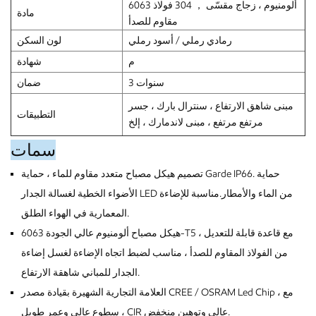
6063 ألومنيوم ، زجاج مقسّى ， 304 فولاذ
مادة
مقاوم للصدأ
رمادي رملي / أسود رملي
لون السكن
م
شهادة
3 سنوات
ضمان
مبنى شاهق الارتفاع ، سنترال بارك ، جسر
التطبيقات
مرتفع مرتفع ، مبنى لاندمارك ، إلخ
سمات
تصميم هيكل مصباح متعدد مقاوم للماء ، حماية Garde IP66. حماية
الأضواء الخطية لغسالة الجدار LED من الماء والأمطار.مناسبة للإضاءة
المعمارية في الهواء الطلق.
هيكل مصباح ألومنيوم عالي الجودة 6063-T5 ، مع قاعدة قابلة للتعديل
من الفولاذ المقاوم للصدأ ، مناسب لضبط اتجاه الإضاءة لغسل إضاءة
الجدار للمباني شاهقة الارتفاع.
العلامة التجارية الشهيرة بقيادة مصدر CREE / OSRAM Led Chip ، مع
سطوع عالي وعمر طويل ، CIR عالي وتوهين منخفض.