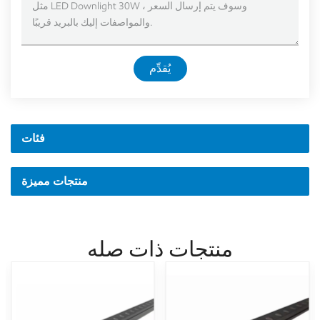
يُقدِّم
فئات
منتجات مميزة
منتجات ذات صله