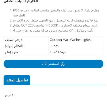
الخارجية الباب الخطي
IP66 مقاوم للماء لا تقلق من الماء والمطر.مناسب لبيئات الإضاءة
الخارجية.
مع قاعدة منفصلة قابلة للتعديل ، من السهل ضبط اتجاه الإضاءة.
نطاق CCT الواسع 2200K-6500K ، زاوية شعاع مختلفة لاختياري.
مصابيح ومزود طاقة مضاد للارتفاع حتى 4 KV ، آمن وموثوق.
Outdoor Wall Washer Lights
رقم الصنف :
50pcs
النظام (موك) :
15-20Days
فترة إنتاج :
استفسر الآن
تفاصيل المنتج
تخصيص