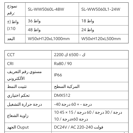
نموذج
SL-WW5060L-48W
SL-WW5060L1-24W
رقم:
18 واط
36 واط
واط (±
10٪)
24 واط
48 واط
W50xH120xL500mm
W50xH120xL1000mm
البعد
2200 ك - 6500 ك
CCT
CRI
Ra80 / 90
مستوي رقم التعريف
IP66
الألكتروني
المركبة السطح
تثبيت النمط
DMX512
تحكم اختياري
-40 درجة - + 60 درجة
درجة حرارة التشغيل
10 درجة / 30 درجة / 60 درجة / 15 × 45
زاوية الشعاع
درجة / 10x60 درجة
DC24V / AC 220-240 فولت
الجهد Ouput