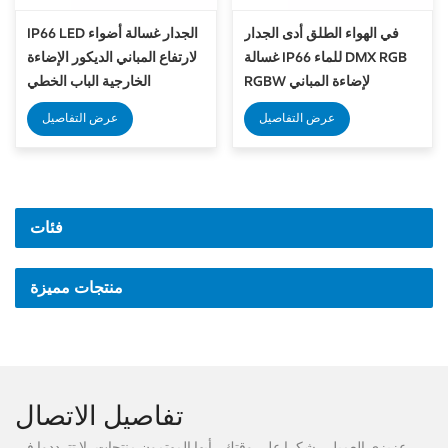
في الهواء الطلق أدى الجدار
IP66 LED الجدار غسالة أضواء
غسالة IP66 للماء DMX RGB
لارتفاع المباني الديكور الإضاءة
RGBW لإضاءة المباني
الخارجية الباب الخطي
المعمارية
عرض التفاصيل
عرض التفاصيل
فئات
منتجات مميزة
تفاصيل الاتصال
عزيزي العميل ، شكرا على وقتك ، أيها المهتمون منتجات، لا تترددوا في