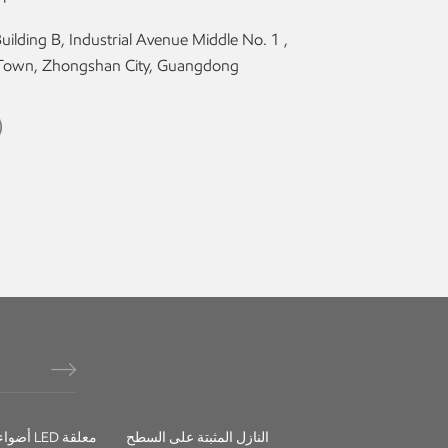
 Town, Zhongshan City, Guangdong
النازل المثبتة على السطح
أضواء خطية LED معلقة