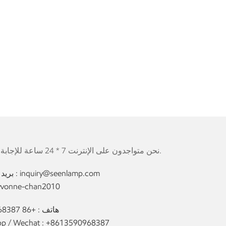
نحن متواجدون على الإنترنت 7 * 24 ساعة للإجابة على جميع أسئلتك.
inquiry@seenlamp.com
بريد إلكتروني :
yvonne-chan2010
هاتف :
+86 13590968387
p / Wechat :
+8613590968387